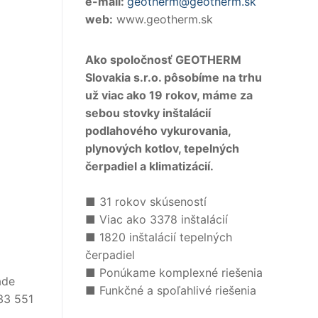
e-mail:
geotherm@geotherm.sk
web:
www.geotherm.sk
Ako spoločnosť GEOTHERM
Slovakia s.r.o. pôsobíme na trhu
už viac ako 19 rokov, máme za
sebou stovky inštalácií
podlahového vykurovania,
plynových kotlov, tepelných
čerpadiel a klimatizácií.
■ 31 rokov skúseností
■ Viac ako 3378 inštalácií
■ 1820 inštalácií tepelných
čerpadiel
■ Ponúkame komplexné riešenia
ade
■ Funkčné a spoľahlivé riešenia
33 551