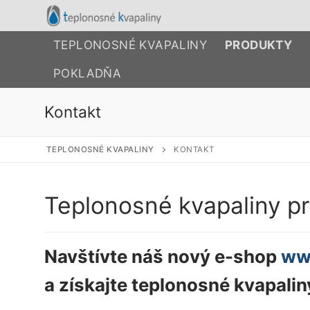
Preskočiť
na
obsah
TEPLONOSNÉ KVAPALINY
PRODUKTY
POKLADŇA
Kontakt
TEPLONOSNÉ KVAPALINY
KONTAKT
Teplonosné kvapaliny pre
Navštívte náš nový e-shop
ww
a získajte teplonosné kvapali