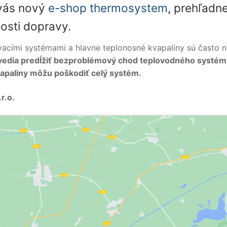
 vás nový
e-shop thermosystem
, prehľadne
osti dopravy.
cími systémami a hlavne teplonosné kvapaliny sú často na
 vedia predĺžiť bezproblémový chod teplovodného systém
vapaliny môžu poškodiť celý systém.
r.o.