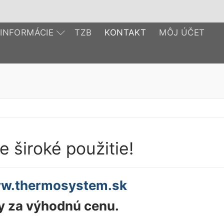
INFORMÁCIE
TZB
KONTAKT
MÔJ ÚČET
 široké použitie!
w.thermosystem.sk
ny za výhodnú cenu.