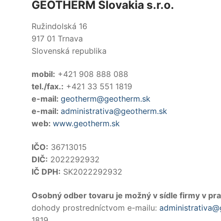
GEOTHERM Slovakia s.r.o.
Ružindolská 16
917 01 Trnava
Slovenská republika
mobil:
+421 908 888 088
tel./fax.:
+421 33 551 1819
e-mail:
geotherm@geotherm.sk
e-mail:
administrativa@geotherm.sk
web:
www.geotherm.sk
IČO:
36713015
DIČ:
2022292932
IČ DPH:
SK2022292932
Osobný odber tovaru je možný v sídle firmy v p
dohody prostredníctvom e-mailu:
administrativa@
1819.