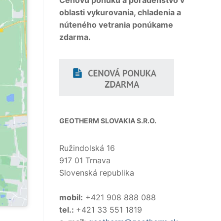
Cenovú ponuku a poradenstvo v
oblasti vykurovania, chladenia a
núteného vetrania ponúkame
zdarma.
GEOTHERM SLOVAKIA S.R.O.
Ružindolská 16
917 01 Trnava
Slovenská republika
mobil:
+421 908 888 088
tel.:
+421 33 551 1819