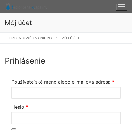
Preskočiť
na
obsah
Môj účet
TEPLONOSNÉ KVAPALINY
MÔJ ÚČET
Prihlásenie
Povinné
Používateľské meno alebo e-mailová adresa
*
Povinné
Heslo
*