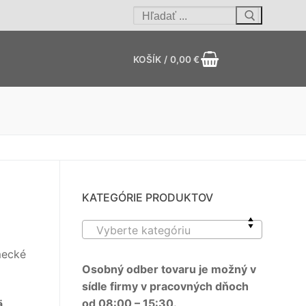
Hľadať:
KOŠÍK
/
0,00
€
KATEGÓRIE PRODUKTOV
Vyberte kategóriu
mecké
Osobný odber tovaru je možný v
sídle firmy v pracovných dňoch
od 08:00 – 15:30.
ä