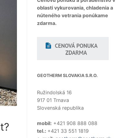
Cenovú ponuku a poradenstvo v
oblasti vykurovania, chladenia a
núteného vetrania ponúkame
zdarma.
GEOTHERM SLOVAKIA S.R.O.
Ružindolská 16
917 01 Trnava
Slovenská republika
mobil:
+421 908 888 088
t?
tel.:
+421 33 551 1819