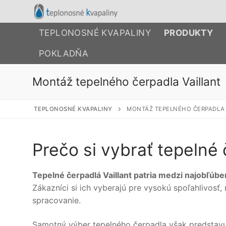
Preskočiť
na
obsah
TEPLONOSNÉ KVAPALINY
PRODUKTY
POKLADŇA
Montáž tepelného čerpadla Vaillant
TEPLONOSNÉ KVAPALINY
MONTÁŽ TEPELNÉHO ČERPADLA 
Prečo si vybrať tepelné 
Tepelné čerpadlá Vaillant patria medzi najobľúb
Zákazníci si ich vyberajú pre vysokú spoľahlivosť
spracovanie.
Samotný výber tepelného čerpadla však predstavu