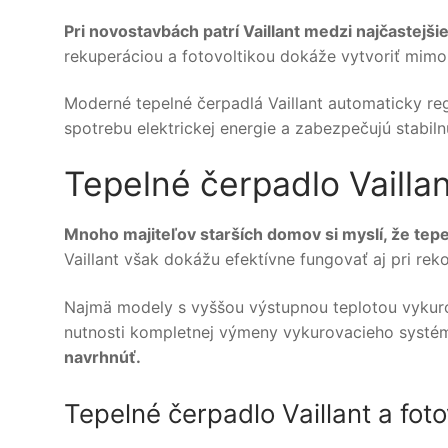
Pri novostavbách patrí Vaillant medzi najčastejš
rekuperáciou a fotovoltikou dokáže vytvoriť mim
Moderné tepelné čerpadlá Vaillant automaticky re
spotrebu elektrickej energie a zabezpečujú stabil
Tepelné čerpadlo Vailla
Mnoho majiteľov starších domov si myslí, že tep
Vaillant však dokážu efektívne fungovať aj pri rek
Najmä modely s vyššou výstupnou teplotou vykuro
nutnosti kompletnej výmeny vykurovacieho systé
navrhnúť.
Tepelné čerpadlo Vaillant a foto