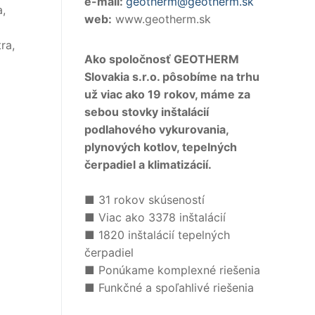
e-mail:
geotherm@geotherm.sk
a,
web:
www.geotherm.sk
ra,
Ako spoločnosť GEOTHERM
Slovakia s.r.o. pôsobíme na trhu
už viac ako 19 rokov, máme za
sebou stovky inštalácií
podlahového vykurovania,
plynových kotlov, tepelných
čerpadiel a klimatizácií.
■ 31 rokov skúseností
■ Viac ako 3378 inštalácií
■ 1820 inštalácií tepelných
čerpadiel
■ Ponúkame komplexné riešenia
■ Funkčné a spoľahlivé riešenia