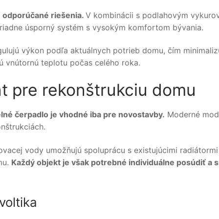
ie odporúčané riešenia.
V kombinácii s podlahovým vykuro
oriadne úsporný systém s vysokým komfortom bývania.
gulujú výkon podľa aktuálnych potrieb domu, čím minimaliz
nú vnútornú teplotu počas celého roka.
nt pre rekonštrukciu domu
elné čerpadlo je vhodné iba pre novostavby.
Moderné mod
onštrukciách.
vacej vody umožňujú spoluprácu s existujúcimi radiátormi
mu.
Každý objekt je však potrebné individuálne posúdiť a 
voltika