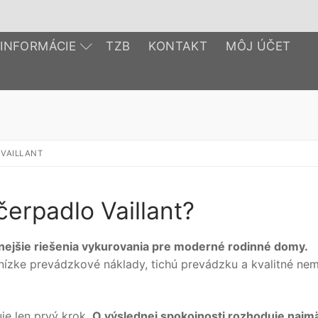
INFORMÁCIE
TZB
KONTAKT
MÔJ ÚČET
VAILLANT
čerpadlo Vaillant?
enejšie riešenia vykurovania pre moderné rodinné domy.
, nízke prevádzkové náklady, tichú prevádzku a kvalitné ne
je len prvý krok.
O výslednej spokojnosti rozhoduje najm