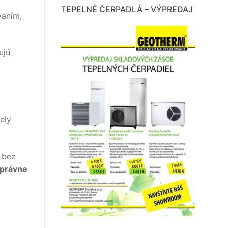
TEPELNÉ ČERPADLÁ – VÝPREDAJ
vaním,
ujú
ely
 bez
správne