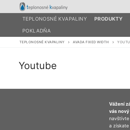
Preskočiť
na
obsah
TEPLONOSNÉ KVAPALINY
PRODUKTY
POKLADŇA
TEPLONOSNÉ KVAPALINY
AVADA FIXED WIDTH
YOUTU
Youtube
Vážení zá
vás nový
navštívt
a získat