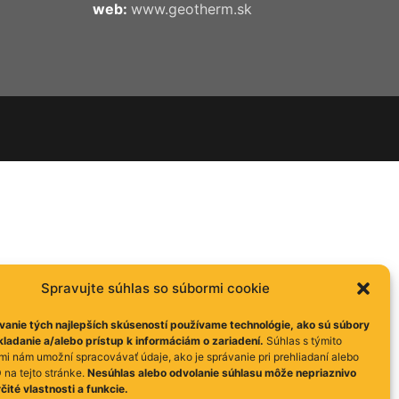
web:
www.geotherm.sk
Spravujte súhlas so súbormi cookie
anie tých najlepších skúseností používame technológie, ako sú súbory
kladanie a/alebo prístup k informáciám o zariadení.
Súhlas s týmito
mi nám umožní spracovávať údaje, ako je správanie pri prehliadaní alebo
 na tejto stránke.
Nesúhlas alebo odvolanie súhlasu môže nepriaznivo
čité vlastnosti a funkcie.