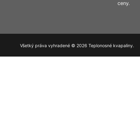
ceny.
Všetký práva vyhradené © 2026 Teplonosné kvapaliny.