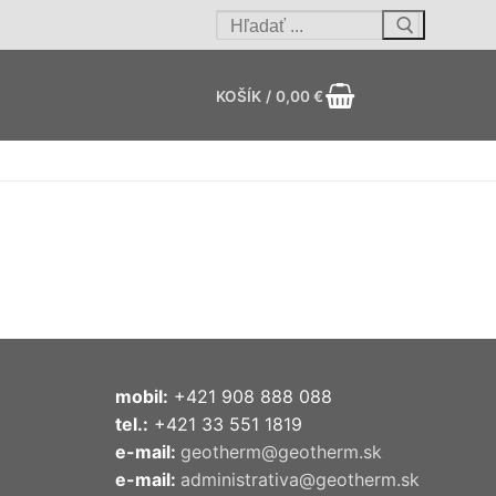
Hľadať:
KOŠÍK
/
0,00
€
mobil:
+421 908 888 088
tel.:
+421 33 551 1819
e-mail:
geotherm@geotherm.sk
e-mail:
administrativa@geotherm.sk