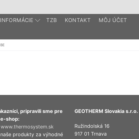
INFORMÁCIE
TZB
KONTAKT
MÔJ ÚČET
BE
kazníci, pripravili sme pre
GEOTHERM Slovakia s.r.o.
 e-shop:
Ružindolská 16
e
www.thermosystem.sk
917 01 Trnava
e naše produkty za výhodné