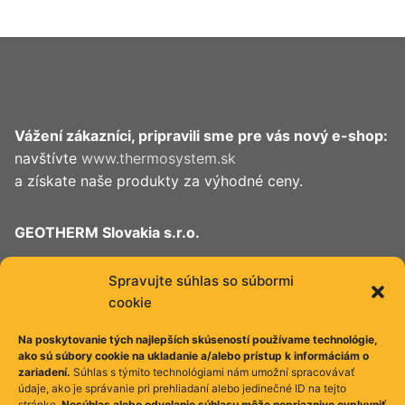
Vážení zákazníci, pripravili sme pre vás nový e-shop:
navštívte
www.thermosystem.sk
a získate naše produkty za výhodné ceny.
GEOTHERM Slovakia s.r.o.
Ružindolská 16
Spravujte súhlas so súbormi
917 01 Trnava
cookie
Slovenská republika
Na poskytovanie tých najlepších skúseností používame technológie,
ako sú súbory cookie na ukladanie a/alebo prístup k informáciám o
zariadení.
Súhlas s týmito technológiami nám umožní spracovávať
údaje, ako je správanie pri prehliadaní alebo jedinečné ID na tejto
stránke.
Nesúhlas alebo odvolanie súhlasu môže nepriaznivo ovplyvniť