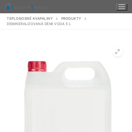
Preskočiť
na
obsah
TEPLONOSNÉ KVAPALINY
PRODUKTY
DEMINERALIZOVANÁ DEMI VODA 5 L