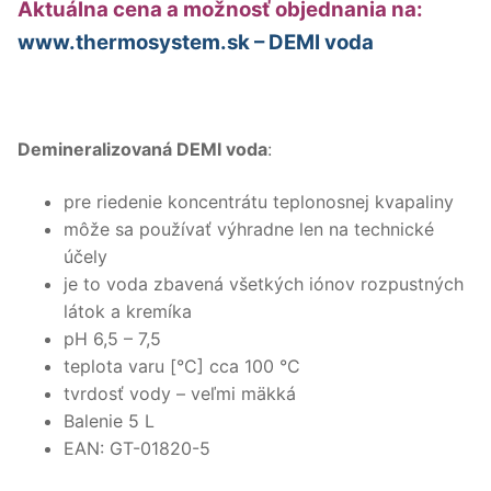
Aktuálna cena a možnosť objednania na:
www.thermosystem.sk – DEMI voda
Demineralizovaná DEMI voda
:
pre riedenie koncentrátu teplonosnej kvapaliny
môže sa používať výhradne len na technické
účely
je to voda zbavená všetkých iónov rozpustných
látok a kremíka
pH 6,5 – 7,5
teplota varu [°C] cca 100 °C
tvrdosť vody – veľmi mäkká
Balenie 5 L
EAN: GT-01820-5