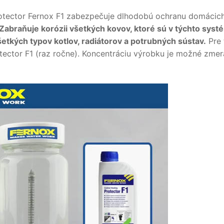
otector Fernox F1 zabezpečuje dlhodobú ochranu domácic
Zabraňuje korózii všetkých kovov, ktoré sú v týchto systé
šetkých typov kotlov, radiátorov a potrubných sústav.
Pre 
otector F1 (raz ročne). Koncentráciu výrobku je možné zm