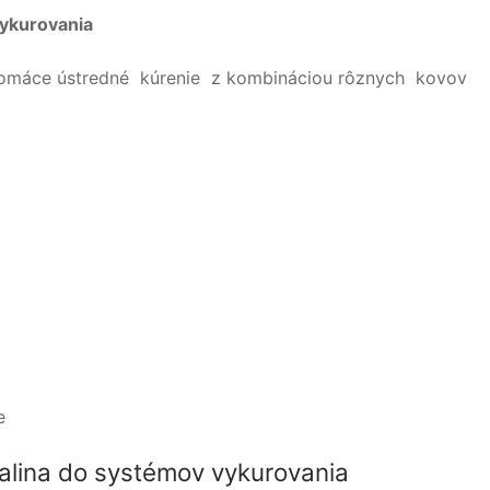
vykurovania
e domáce ústredné kúrenie z kombináciou rôznych kovov
e
palina do systémov vykurovania