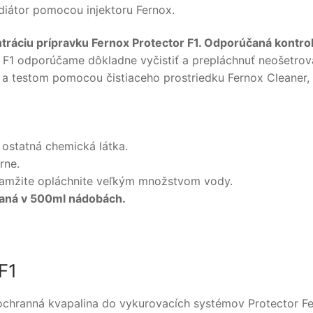
diátor pomocou injektoru Fernox.
ntráciu prípravku Fernox Protector F1. Odporúčaná kontrol
r F1 odporúčame dôkladne vyčistiť a prepláchnuť neošetrov
a testom pomocou čistiaceho prostriedku Fernox Cleaner,
 ostatná chemická látka.
rne.
okamžite opláchnite veľkým množstvom vody.
vaná v 500ml nádobách.
F1
 ochranná kvapalina do vykurovacích systémov Protector Fe