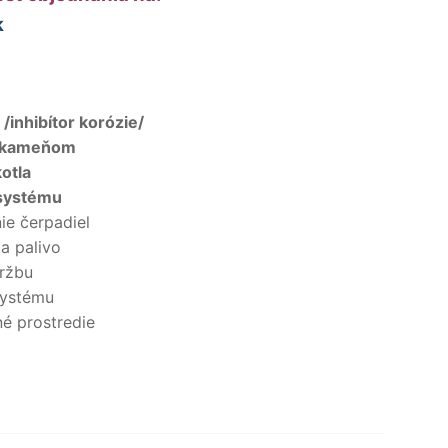
k
/inhibítor korózie/
m kameňom
otla
 systému
ie čerpadiel
a palivo
držbu
systému
é prostredie