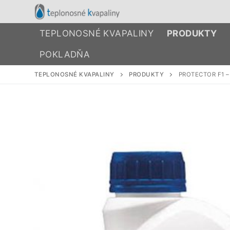
Preskočiť
na
obsah
TEPLONOSNÉ KVAPALINY
PRODUKTY
POKLADŇA
TEPLONOSNÉ KVAPALINY
PRODUKTY
PROTECTOR F1 