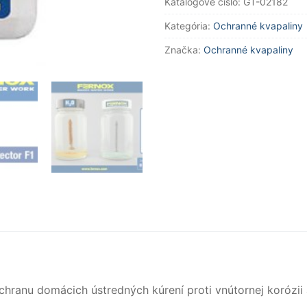
Katalógové číslo:
GT-02182
Kategória:
Ochranné kvapaliny
Značka:
Ochranné kvapaliny
ochranu domácich ústredných kúrení proti vnútornej korózi