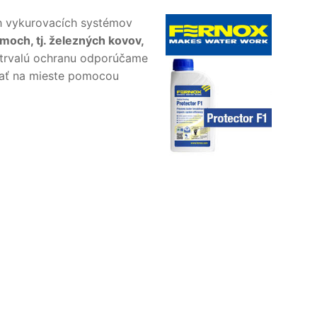
h vykurovacích systémov
moch, tj. železných kovov,
trvalú ochranu odporúčame
erať na mieste pomocou