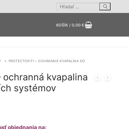
Hľadať:
KOŠÍK
/
0,00
€
Y
PROTECTOR F1 – OCHRANNÁ KVAPALINA DO
– ochranná kvapalina
ích systémov
sť objednania na: