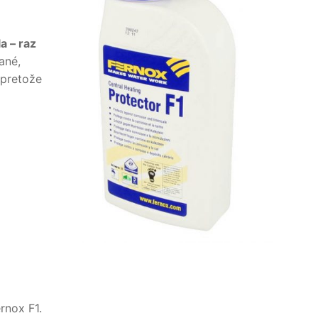
a – raz
ané,
 pretože
rnox F1.