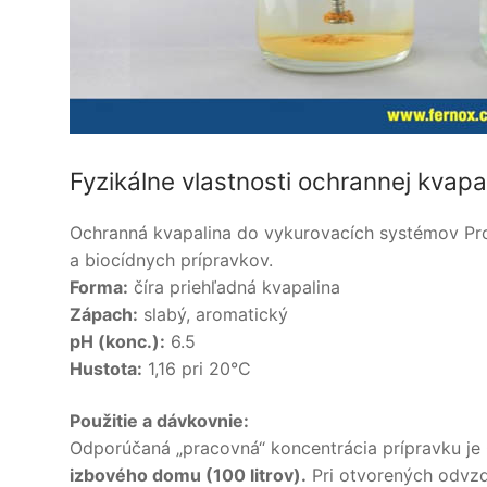
Fyzikálne vlastnosti ochrannej kvapa
Ochranná kvapalina do vykurovacích systémov Pro
a biocídnych prípravkov.
Forma:
číra priehľadná kvapalina
Zápach:
slabý, aromatický
pH (konc.):
6.5
Hustota:
1,16 pri 20°C
Použitie a dávkovnie:
Odporúčaná „pracovná“ koncentrácia prípravku je
izbového domu (100 litrov).
Pri otvorených odvz