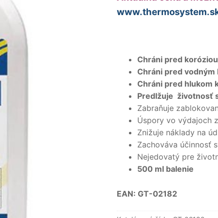
www.thermosystem.s
Chráni pred koróziou 
Chráni pred vodný
Chráni pred hlukom k
Predlžuje životnosť
Zabraňuje zablokovan
Úspory vo výdajoch z
Znižuje náklady na ú
Zachováva účinnosť 
Nejedovatý pre životn
500 ml balenie
EAN: GT-02182