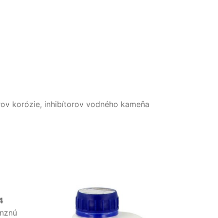
rov korózie, inhibítorov vodného kameňa
4
anznú